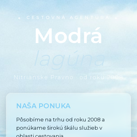
CESTOVNÁ AGENTÚRA
Modrá
lagúna
Nitrianske Pravno · od roku 2008
NAŠA PONUKA
Pôsobíme na trhu od roku 2008 a
ponúkame širokú škálu služieb v
oblasti cestovania.