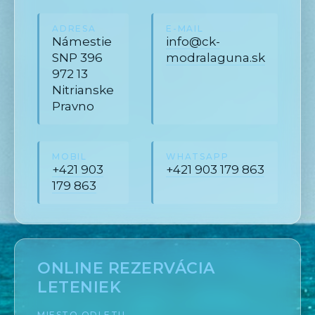
ADRESA
E-MAIL
Námestie
info@ck-
SNP 396
modralaguna.sk
972 13
Nitrianske
Pravno
MOBIL
WHATSAPP
+421 903
+421 903 179 863
179 863
ONLINE REZERVÁCIA
LETENIEK
MIESTO ODLETU