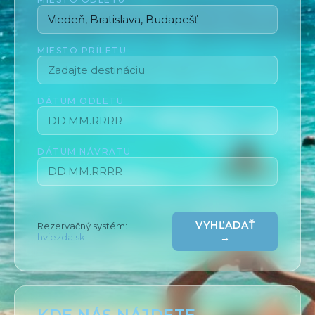
MIESTO PRÍLETU
DÁTUM ODLETU
DÁTUM NÁVRATU
VYHĽADAŤ
Rezervačný systém:
hviezda.sk
→